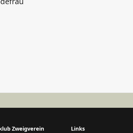
edefrau
klub Zweigverein
Links