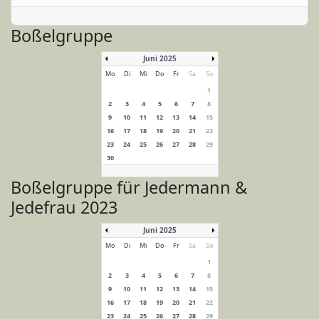
Boßelgruppe
Juni 2025
Mo
Di
Mi
Do
Fr
Sa
So
1
2
3
4
5
6
7
8
9
10
11
12
13
14
15
16
17
18
19
20
21
22
23
24
25
26
27
28
29
30
Boßelgruppe für Jedermann &
Jedefrau 2023
Juni 2025
Mo
Di
Mi
Do
Fr
Sa
So
1
2
3
4
5
6
7
8
9
10
11
12
13
14
15
16
17
18
19
20
21
22
23
24
25
26
27
28
29