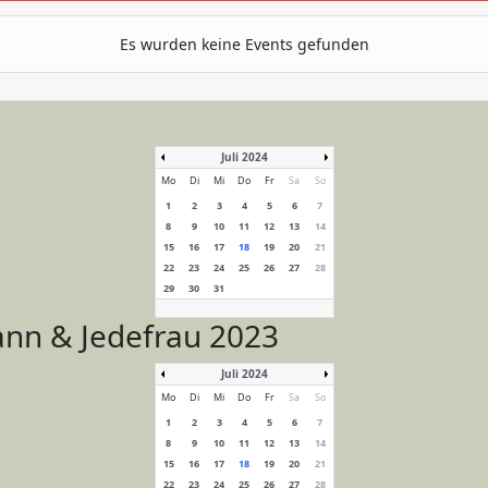
Es wurden keine Events gefunden
Juli 2024
Mo
Di
Mi
Do
Fr
Sa
So
1
2
3
4
5
6
7
8
9
10
11
12
13
14
15
16
17
18
19
20
21
22
23
24
25
26
27
28
29
30
31
nn & Jedefrau 2023
Juli 2024
Mo
Di
Mi
Do
Fr
Sa
So
1
2
3
4
5
6
7
8
9
10
11
12
13
14
15
16
17
18
19
20
21
22
23
24
25
26
27
28