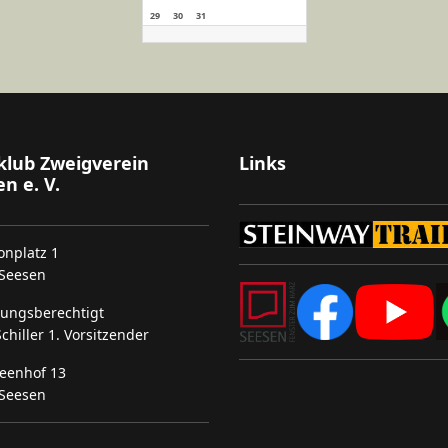
29
30
31
klub Zweigverein
Links
n e. V.
onplatz 1
Seesen
tungsberechtigt
chiller 1. Vorsitzender
eenhof 13
Seesen